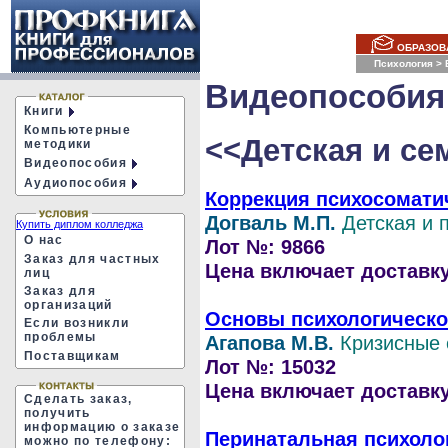
ОБРАЗОВ
Психология
>
Видеопособия
Книги
Компьютерные
<<Детская и се
методики
Видеопособия
Аудиопособия
Коррекция психосоматич
Догваль М.П.
Детская и 
Купить диплом колледжа
О нас
Лот №: 9866
Заказ для частных
Цена включает доставку 
лиц
Заказ для
организаций
Основы психологическо
Если возникли
проблемы
Агапова М.В.
Кризисные 
Поставщикам
Лот №: 15032
Цена включает доставку 
Сделать заказ,
получить
информацию о заказе
Перинатальная психолог
можно по телефону: