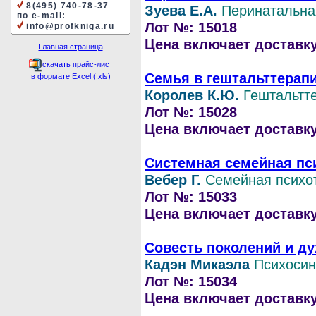
8(495) 740-78-37
Зуева Е.А.
Перинатальна
по e-mail:
Лот №: 15018
info@profkniga.ru
Цена включает доставку 
Главная страница
скачать прайс-лист
Семья в гештальттерап
в формате Excel (.xls)
Королев К.Ю.
Гештальтт
Лот №: 15028
Цена включает доставку 
Системная семейная пс
Вебер Г.
Семейная психо
Лот №: 15033
Цена включает доставку 
Совесть поколений и д
Кадэн Микаэла
Психосин
Лот №: 15034
Цена включает доставку 