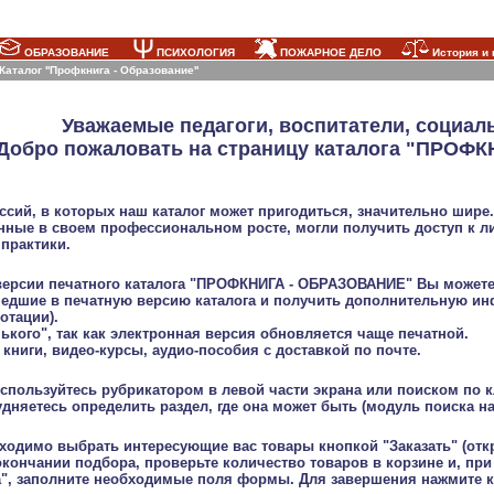
ОБРАЗОВАНИЕ
ПСИХОЛОГИЯ
ПОЖАРНОЕ ДЕЛО
История и 
Каталог ''Профкнига - Образование''
Уважаемые педагоги, воспитатели, социал
Добро пожаловать на страницу каталога "ПРОФ
ссий, в которых наш каталог может пригодиться, значительно шире
нные в своем профессиональном росте, могли получить доступ к л
практики.
ерсии печатного каталога "ПРОФКНИГА - ОБРАЗОВАНИЕ" Вы можете
дшие в печатную версию каталога и получить дополнительную инфо
отации).
ого", так как электронная версия обновляется чаще печатной.
иги, видео-курсы, аудио-пособия с доставкой по почте.
спользуйтесь рубрикатором в левой части экрана или поиском по к
дняетесь определить раздел, где она может быть (модуль поиска на
бходимо выбрать интересующие вас товары кнопкой "Заказать" (о
окончании подбора, проверьте количество товаров в корзине и, при
", заполните необходимые поля формы. Для завершения нажмите кн