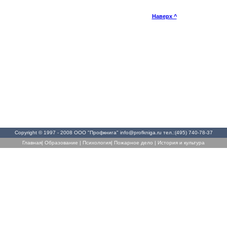
Наверх ^
Copyright © 1997 - 2008 ООО "Профкнига"
info@profkniga.ru
тел.:(495) 740-78-37
Главная
|
Образование
|
Психология
|
Пожарное дело
|
История и культура