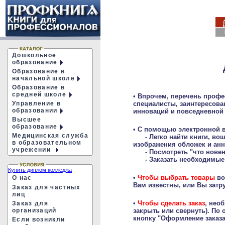
Дошкольное
образование
Образование в
начальной школе
Образование в
средней школе
• Впрочем, перечень профе
специалисты, заинтересова
Управление в
образовании
инноваций и повседневной 
Высшее
образование
•
С помощью электронной в
Медицинская служба
- Легко найти книги, воше
в образовательном
изображения обложек и анн
учрежении
- Посмотреть "что новеньк
- Заказать необходимые кн
Купить диплом колледжа
•
Чтобы выбрать товары
во
О нас
Вам известны, или Вы затру
Заказ для частных
лиц
•
Чтобы сделать заказ
, нео
Заказ для
закрыть или свернуть). По 
организаций
кнопку "Оформление заказа
Если возникли