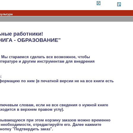
КОРЗИНА
ПОИСК
культура
ьные работники!
КНИГА - ОБРАЗОВАНИЕ"
. Мы стараемся сделать все возможное, чтобы
итературе и другим инструментам для внедрения
:
рмацию по ним (в печатной версии не на все книги есть
лючевым словам, если не все сведения о нужной книге
ходится в верхнем правом углу).
ткрывающуюся при этом корзину заказов можно временно
 необходимости, отредактируйте его. Далее нажмите
опку "Подтвердить заказ".