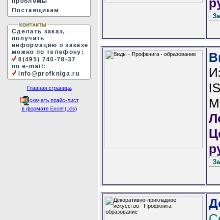
р
проблемы
Поставщикам
Сделать заказ,
получить
информацию о заказе
можно по телефону:
В
8(495) 740-78-37
по e-mail:
И
info@profkniga.ru
I
Главная страница
М
скачать прайс-лист
в формате Excel (.xls)
Л
Ц
р
Д
С