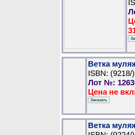
I
Л
Ц
3
Ветка муля
ISBN: (9218/)
Лот №: 1263
Цена не вкл
Ветка муля
ISBN: (9224/)