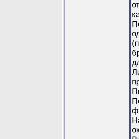
о
к
П
о
(
б
д
Л
п
П
П
ф
Н
о