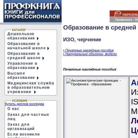
ОБРАЗОВ
Профкнига - 
Образование в средней
Дошкольное
образование
ИЗО, черчение
Образование в
начальной школе
• Печатные наглядные пособия
Образование в
• Натуральные объекты, модели
средней школе
Управление в
образовании
Печатные наглядные пособия
Высшее
образование
А
Медицинская служба
в образовательном
И
учрежении
I
Купить диплом колледжа
О нас
М
Заказ для частных
Л
лиц
Заказ для
Ц
организаций
Если возникли