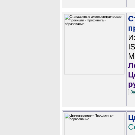
С
п
И
I
М
Л
Ц
р
Ц
С