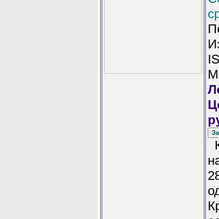
с
П
И
I
М
Л
Ц
р
К
н
2
о
К