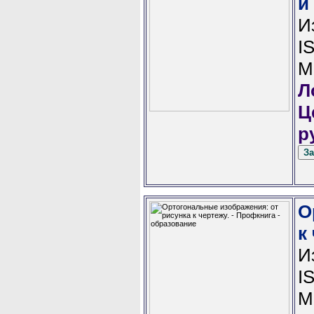
и
И
I
М
Л
Ц
р
О
к
И
I
М