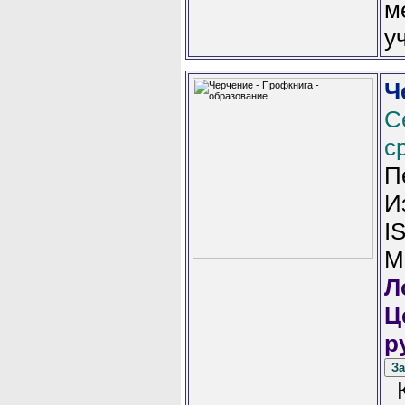
м
у
Ч
С
с
П
И
I
М
Л
Ц
р
К