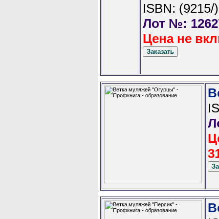
ISBN: (9215/)
Лот №: 1262
Цена не вкл
В
I
Л
Ц
3
В