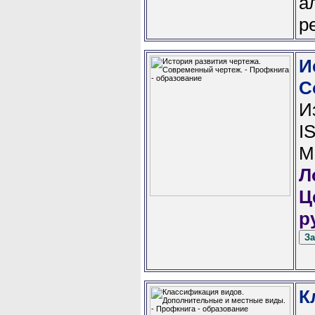
а
р
И
С
И
I
М
Л
Ц
р
К