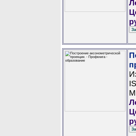
Л
Ц
р
П
п
И
I
М
Л
Ц
р