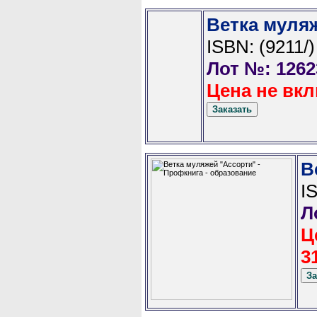
Ветка муля
ISBN: (9211/)
Лот №: 1262
Цена не вкл
В
I
Л
Ц
3