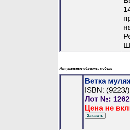
В
1
п
н
Р
Ш
Натуральные объекты, модели
Ветка муля
ISBN: (9223/)
Лот №: 1262
Цена не вкл