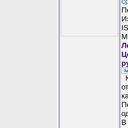
с
П
И
I
М
Л
Ц
р
К
о
к
П
о
В